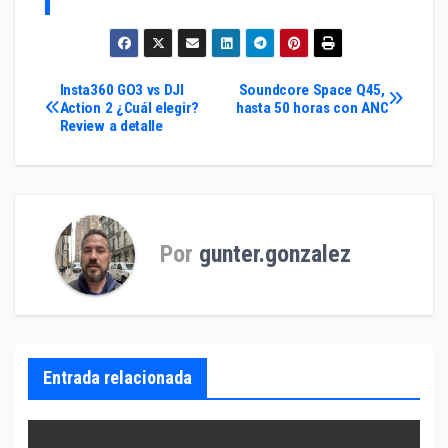
Navegación
Insta360 GO3 vs DJI
Soundcore Space Q45,
Action 2 ¿Cuál elegir?
hasta 50 horas con ANC
Review a detalle
de
entradas
Por
gunter.gonzalez
Entrada relacionada