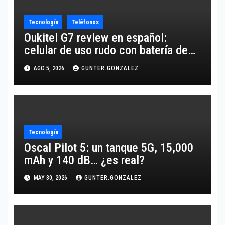
Tecnología
Teléfonos
Oukitel G7 review en español:
celular de uso rudo con batería de
10,600 mAh
AGO 5, 2026
GUNTER.GONZALEZ
Tecnología
Oscal Pilot 5: un tanque 5G, 15,000
mAh y 140 dB… ¿es real?
MAY 30, 2026
GUNTER.GONZALEZ