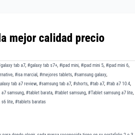
la mejor calidad precio
galaxy tab a7
,
#galaxy tab s7+
,
#ipad mini
,
#ipad mini 5
,
#ipad mini 6
,
rnative
,
#isa marcial
,
#mejores tablets
,
#samsung galaxy
,
laxy tab a7 review
,
#samsung tab a7
,
#shorts
,
#tab a7
,
#tab a7 10.4
,
b a7 samsung
,
#tablet barata
,
#tablet samsung
,
#Tablet samsung a7 lite
,
s6 lite
,
#tablets baratas
y para donde elegir, cada marca reconocida tiene en su portafolio 2 o 3