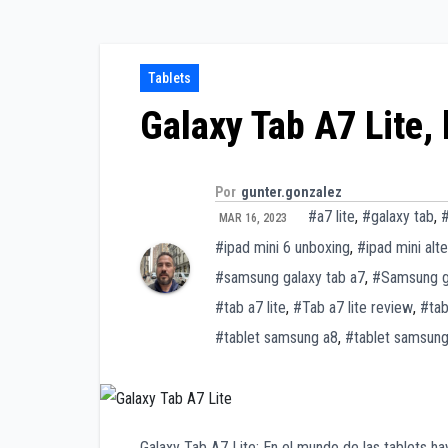
Tablets
Galaxy Tab A7 Lite, 
Por
gunter.gonzalez
#a7 lite
,
#galaxy tab
,
#
MAR 16, 2023
#ipad mini 6 unboxing
,
#ipad mini alte
#samsung galaxy tab a7
,
#Samsung ga
#tab a7 lite
,
#Tab a7 lite review
,
#ta
#tablet samsung a8
,
#tablet samsung 
Galaxy Tab A7 Lite: En el mundo de las tablets ha