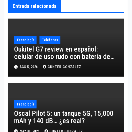
Entrada relacionada
Tecnología
Teléfonos
Oukitel G7 review en español:
celular de uso rudo con batería de
10,600 mAh
AGO 5, 2026
GUNTER.GONZALEZ
Tecnología
Oscal Pilot 5: un tanque 5G, 15,000
mAh y 140 dB… ¿es real?
MAY 30, 2026
GUNTER.GONZALEZ