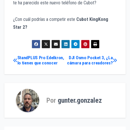
te ha parecido este nuevo teléfono de Cubot?
¿Con cuál podrías a competir este
Cubot KingKong
Star 2?
Navegación
StandPLUS Pro Edelkron,
DJI Osmo Pocket 3, ¿La
lo tienes que conocer
cámara para creadores?
de
entradas
Por
gunter.gonzalez