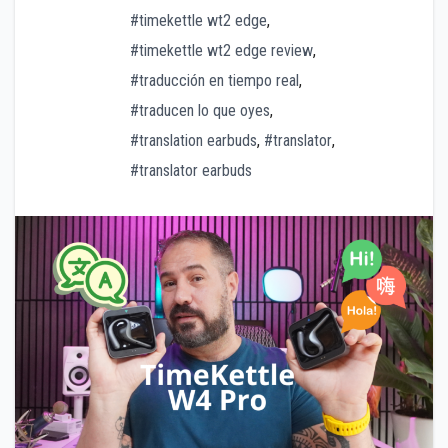
#timekettle wt2 edge
,
#timekettle wt2 edge review
,
#traducción en tiempo real
,
#traducen lo que oyes
,
#translation earbuds
,
#translator
,
#translator earbuds