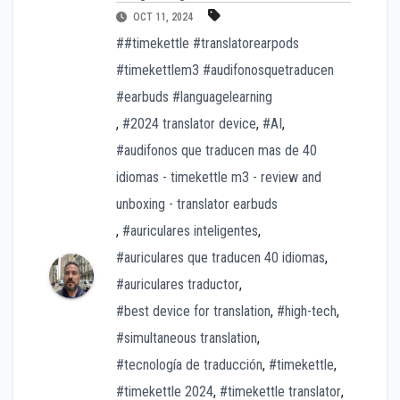
OCT 11, 2024
##timekettle #translatorearpods
#timekettlem3 #audifonosquetraducen
#earbuds #languagelearning
,
#2024 translator device
,
#AI
,
#audifonos que traducen mas de 40
idiomas - timekettle m3 - review and
unboxing - translator earbuds
,
#auriculares inteligentes
,
#auriculares que traducen 40 idiomas
,
#auriculares traductor
,
#best device for translation
,
#high-tech
,
#simultaneous translation
,
#tecnología de traducción
,
#timekettle
,
#timekettle 2024
,
#timekettle translator
,