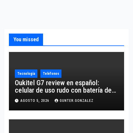
You missed
Tecnología
Teléfonos
Oukitel G7 review en español:
celular de uso rudo con batería de
10,600 mAh
AGOSTO 5, 2026
GUNTER.GONZALEZ