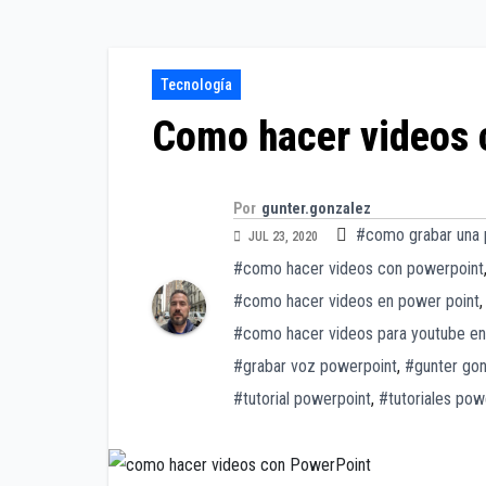
Tecnología
Como hacer videos 
Por
gunter.gonzalez
#como grabar una 
JUL 23, 2020
#como hacer videos con powerpoint
#como hacer videos en power point
#como hacer videos para youtube en
#grabar voz powerpoint
,
#gunter go
#tutorial powerpoint
,
#tutoriales pow