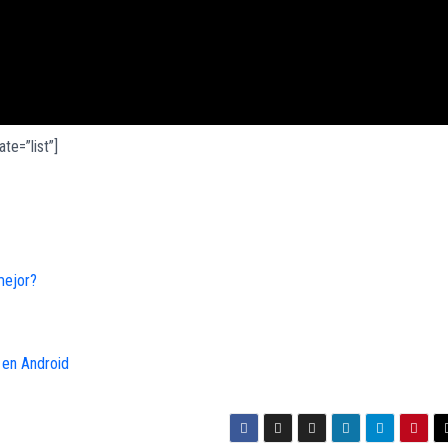
te=”list”]
mejor?
 en Android