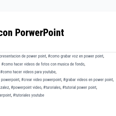
con PorwerPoint
presentacion de power point
,
#como grabar voz en power point
,
,
#como hacer videos de fotos con musica de fondo
,
,
#como hacer videos para youtube
,
 powerpoint
,
#crear video powerpoint
,
#grabar videos en power point
,
nzalez
,
#powerpoint video
,
#turoriales
,
#tutorial power point
,
erpoint
,
#tutoriales youtube