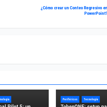
¿Cómo crear un Conteo Regresivo e
PowerPoint
nología
Periféricos
Tecnología
al Pilot 5: un
TobenONE: setup pa