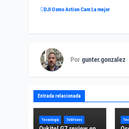
Navegación
DJI Osmo Action Cam La mejor
de
entradas
Por
gunter.gonzalez
Entrada relacionada
Tecnología
Teléfonos
Tec
Oukitel G7 review en
Osc