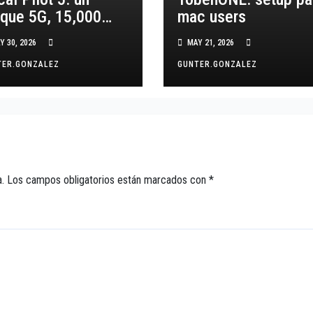
nque 5G, 15,000
mac users
h y 140 dB… ¿es
Y 30, 2026
MAY 21, 2026
l?
TER.GONZALEZ
GUNTER.GONZALEZ
.
Los campos obligatorios están marcados con
*