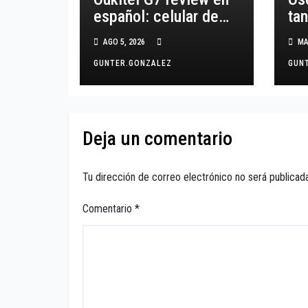
español: celular de
ta
uso rudo con batería
mA
AGO 5, 2026
MA
de 10,600 mAh
rea
GUNTER.GONZALEZ
GUN
Deja un comentario
Tu dirección de correo electrónico no será publicada
Comentario
*