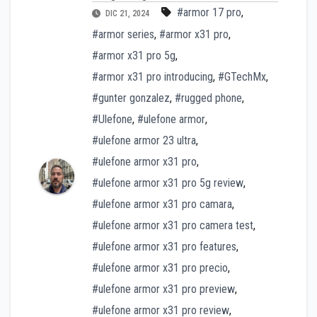
#armor 17 pro
,
DIC 21, 2024
#armor series
,
#armor x31 pro
,
#armor x31 pro 5g
,
#armor x31 pro introducing
,
#GTechMx
,
#gunter gonzalez
,
#rugged phone
,
#Ulefone
,
#ulefone armor
,
#ulefone armor 23 ultra
,
#ulefone armor x31 pro
,
#ulefone armor x31 pro 5g review
,
#ulefone armor x31 pro camara
,
#ulefone armor x31 pro camera test
,
#ulefone armor x31 pro features
,
#ulefone armor x31 pro precio
,
#ulefone armor x31 pro preview
,
#ulefone armor x31 pro review
,