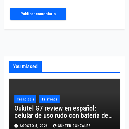
You missed
Tecnología
Teléfonos
Oukitel G7 review en español:
celular de uso rudo con batería de
10,600 mAh
AGOSTO 5, 2026
GUNTER.GONZALEZ