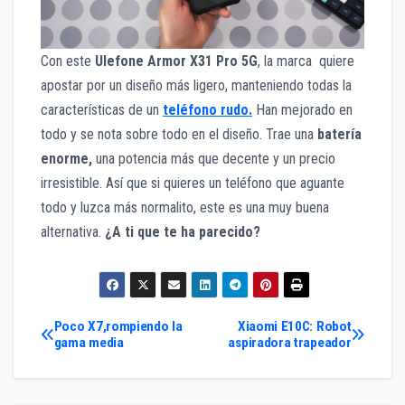
Con este
Ulefone Armor X31 Pro 5G
, la marca quiere
apostar por un diseño más ligero, manteniendo todas la
características de un
teléfono rudo.
Han mejorado en
todo y se nota sobre todo en el diseño. Trae una
batería
enorme,
una potencia más que decente y un precio
irresistible. Así que si quieres un teléfono que aguante
todo y luzca más normalito, este es una muy buena
alternativa.
¿A ti que te ha parecido?
Navegación
Poco X7,rompiendo la
Xiaomi E10C: Robot
gama media
aspiradora trapeador
de