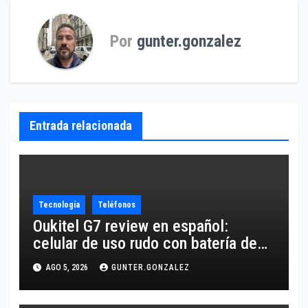
entradas
Por
gunter.gonzalez
Entrada relacionada
Tecnología
Teléfonos
Oukitel G7 review en español:
celular de uso rudo con batería de
10,600 mAh
AGO 5, 2026
GUNTER.GONZALEZ