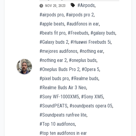
#Airpods
,
NOV 20, 2023
#airpods pro
,
#airpods pro 2
,
#apple beats
,
#audifonos in ear
,
#beats fit pro
,
#Freebuds
,
#galaxy buds
,
#Galaxy buds 2
,
#Huawei Freebuds 5i
,
#mejores audifonos
,
#nothing ear
,
#nothing ear 2
,
#oneplus buds
,
#Oneplus Buds Pro 2
,
#Opera 5
,
#pixel buds pro
,
#Realme buds
,
#Realme Buds Air 3 Neo
,
#Sony WF-1000XM5
,
#Sony XM5
,
#SoundPEATS
,
#soundpeats opera 05
,
#Soundpeats runfree lite
,
#Top 10 audifonos
,
#top ten audifonos in ear