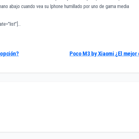
 mano abajo cuando vea su Iphone humillado por uno de gama media
te=”list”]…
 opción?
Poco M3 by Xiaomi ¿El mejor 