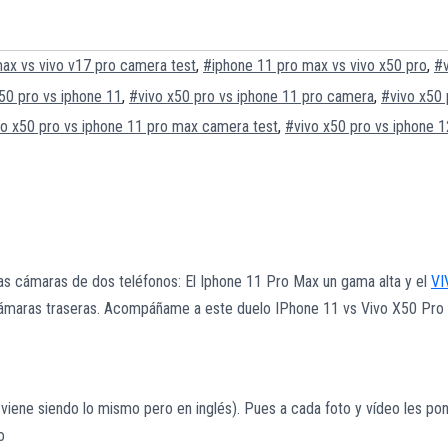
ax vs vivo v17 pro camera test
,
#iphone 11 pro max vs vivo x50 pro
,
#v
50 pro vs iphone 11
,
#vivo x50 pro vs iphone 11 pro camera
,
#vivo x50 
vo x50 pro vs iphone 11 pro max camera test
,
#vivo x50 pro vs iphone 
as cámaras de dos teléfonos: El Iphone 11 Pro Max un gama alta y el
VI
cámaras traseras. Acompáñame a este duelo IPhone 11 vs Vivo X50 Pro
 viene siendo lo mismo pero en inglés). Pues a cada foto y vídeo les po
o