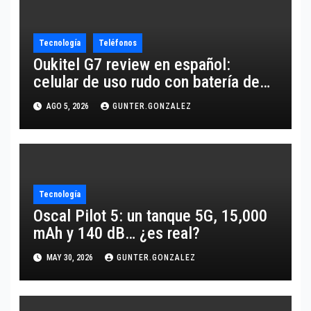
Tecnología
Teléfonos
Oukitel G7 review en español:
celular de uso rudo con batería de
10,600 mAh
AGO 5, 2026
GUNTER.GONZALEZ
Tecnología
Oscal Pilot 5: un tanque 5G, 15,000
mAh y 140 dB… ¿es real?
MAY 30, 2026
GUNTER.GONZALEZ