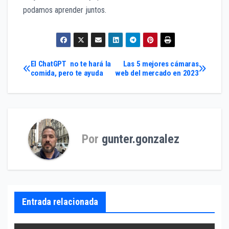
podamos aprender juntos.
Navegación
El ChatGPT no te hará la
Las 5 mejores cámaras
comida, pero te ayuda
web del mercado en 2023
de
entradas
Por
gunter.gonzalez
Entrada relacionada