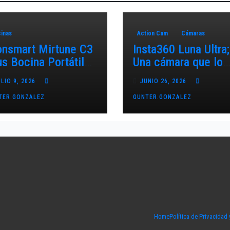
inas
Action Cam
Cámaras
onsmart Mirtune C3
Insta360 Luna Ultra;
us Bocina Portátil
Una cámara que lo
ra Exteriores
cambia todo.
ULIO 9, 2026
JUNIO 26, 2026
TER.GONZALEZ
GUNTER.GONZALEZ
Home
Política de Privacidad