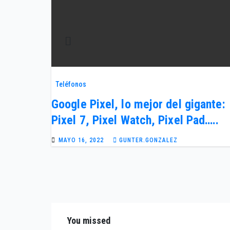
Teléfonos
Google Pixel, lo mejor del gigante:
Pixel 7, Pixel Watch, Pixel Pad…..
MAYO 16, 2022
GUNTER.GONZALEZ
You missed