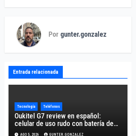
entradas
Por
gunter.gonzalez
Entrada relacionada
Tecnología
Teléfonos
Oukitel G7 review en español:
celular de uso rudo con batería de
10,600 mAh
AGO 5, 2026
GUNTER.GONZALEZ