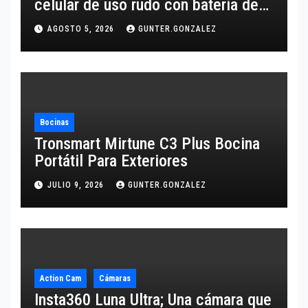
celular de uso rudo con batería de
10,600 mAh
AGOSTO 5, 2026
GUNTER.GONZALEZ
Bocinas
Tronsmart Mirtune C3 Plus Bocina
Portátil Para Exteriores
JULIO 9, 2026
GUNTER.GONZALEZ
Action Cam
Cámaras
Insta360 Luna Ultra; Una cámara que