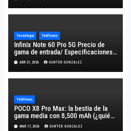
Tecnología
Teléfonos
Infinix Note 60 Pro 5G Precio de
gama de entrada/ Especificaciones
de gama alta
ABR 21, 2026
GUNTER.GONZALEZ
Teléfonos
POCO X8 Pro Max: la bestia de la
gama media con 8,500 mAh (¿quién
lo supera?)
MAR 17, 2026
GUNTER.GONZALEZ