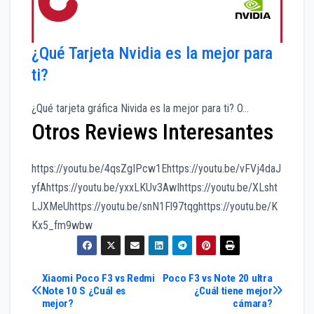
¿Qué Tarjeta Nvidia es la mejor para
ti?
¿Qué tarjeta gráfica Nivida es la mejor para ti? O…
Otros Reviews Interesantes
https://youtu.be/4qsZgIPcw1Ehttps://youtu.be/vFVj4daJ
yfAhttps://youtu.be/yxxLKUv3AwIhttps://youtu.be/XLsht
LJXMeUhttps://youtu.be/snN1Fl97tqghttps://youtu.be/K
Kx5_fm9wbw
Navegación
Xiaomi Poco F3 vs Redmi
Poco F3 vs Note 20 ultra
Note 10 S ¿Cuál es
¿Cuál tiene mejor
mejor?
cámara?
de