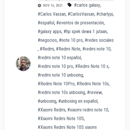
#carlos galaxy
,
NOV 16, 2021
#Carlos Vassan
,
#CarlosVassan
,
#charlypi
,
#español
,
#eventos de presentación
,
#galaxy apps
,
#hp spek dewa 1 jutaan
,
#negocios
,
#note 10 pro
,
#redes sociales
,
#Redmi
,
#Redmi Note
,
#redmi note 10
,
#redmi note 10 español
,
#redmi note 10 pro
,
#Redmi Note 10 s
,
#redmi note 10 unboxing
,
#Redmi Note 10Pro
,
#Redmi Note 10s
,
#redmi note 10s unboxing
,
#review
,
#unboxing
,
#unboxing en español
,
#Xiaomi Redmi
,
#xiaomi redmi note 10
,
#Xiaomi Redmi Note 10S
,
#Xiaomi Redmi Note 10S xiaomi