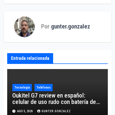
entradas
Por
gunter.gonzalez
Entrada relacionada
Tecnología
Teléfonos
Oukitel G7 review en español:
celular de uso rudo con batería de
10,600 mAh
AGO 5, 2026
GUNTER.GONZALEZ