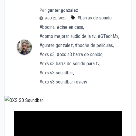
Por
gunter.gonzalez
#barras de sonido
,
AGO 26, 2025
#bocina
,
#cine en casa
,
#como mejorar audio de la tv
,
#GTechMx
,
#gunter gonzalez
,
#noche de películas
,
#oxs s3
,
#oxs s3 barra de sonido
,
#oxs s3 barra de sonido para tv
,
#oxs s3 soundbar
,
#oxs s3 soundbar review