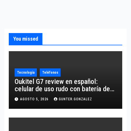
You missed
Tecnología
Teléfonos
Oukitel G7 review en español:
celular de uso rudo con batería de
10,600 mAh
AGOSTO 5, 2026
GUNTER.GONZALEZ