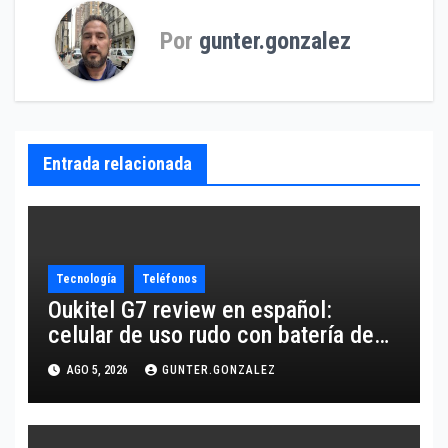
Por
gunter.gonzalez
Entrada relacionada
Tecnología
Teléfonos
Oukitel G7 review en español:
celular de uso rudo con batería de
10,600 mAh
AGO 5, 2026
GUNTER.GONZALEZ