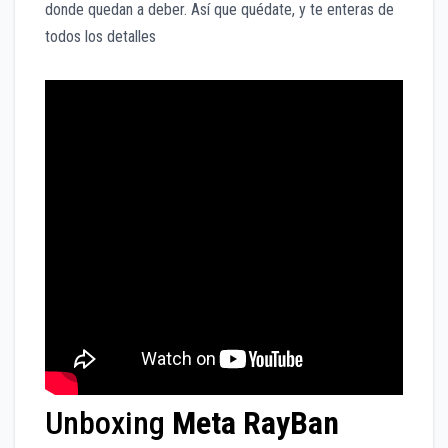
donde quedan a deber. Así que quédate, y te enteras de
todos los detalles
Unboxing
Meta RayBan