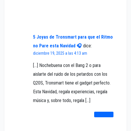
Un comentario en «Meta RayBan Display, ¿la
revolución adelantada?»
5 Joyas de Tronsmart para que el Ritmo
no Pare esta Navidad 🎧
dice:
diciembre 19, 2025 a las 4:13 am
[…] Nochebuena con el Bang 2 o para
aislarte del ruido de los petardos con los
Q20S, Tronsmart tiene el gadget perfecto.
Esta Navidad, regala experiencias, regala
música y, sobre todo, regala […]
RESPONDER