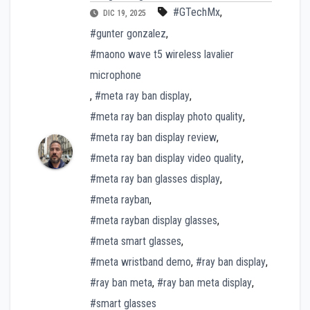
#GTechMx
,
DIC 19, 2025
#gunter gonzalez
,
#maono wave t5 wireless lavalier
microphone
,
#meta ray ban display
,
#meta ray ban display photo quality
,
#meta ray ban display review
,
#meta ray ban display video quality
,
#meta ray ban glasses display
,
#meta rayban
,
#meta rayban display glasses
,
#meta smart glasses
,
#meta wristband demo
,
#ray ban display
,
#ray ban meta
,
#ray ban meta display
,
#smart glasses