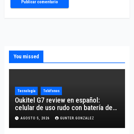
You missed
Tecnología
Teléfonos
Oukitel G7 review en español:
celular de uso rudo con batería de
10,600 mAh
AGOSTO 5, 2026
GUNTER.GONZALEZ