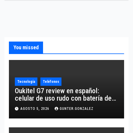
You missed
Tecnología
Teléfonos
Oukitel G7 review en español:
celular de uso rudo con batería de
10,600 mAh
AGOSTO 5, 2026
GUNTER.GONZALEZ