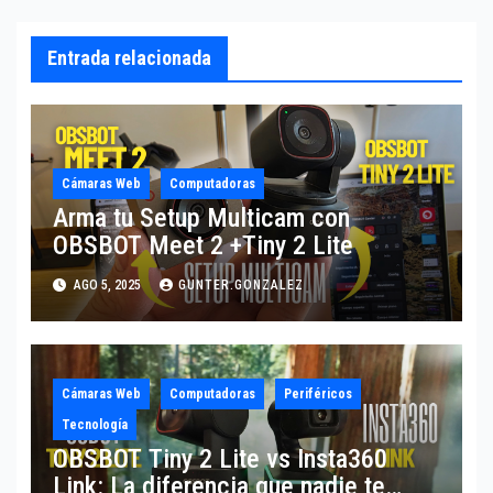
Entrada relacionada
Cámaras Web
Computadoras
Arma tu Setup Multicam con
OBSBOT Meet 2 +Tiny 2 Lite
AGO 5, 2025
GUNTER.GONZALEZ
Cámaras Web
Computadoras
Periféricos
Tecnología
OBSBOT Tiny 2 Lite vs Insta360
Link: La diferencia que nadie te