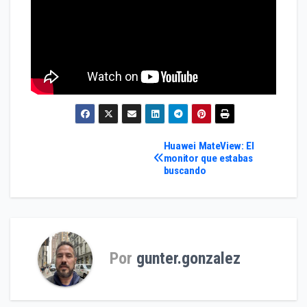
Navegación
Huawei MateView: El
monitor que estabas
buscando
de
entradas
Por
gunter.gonzalez