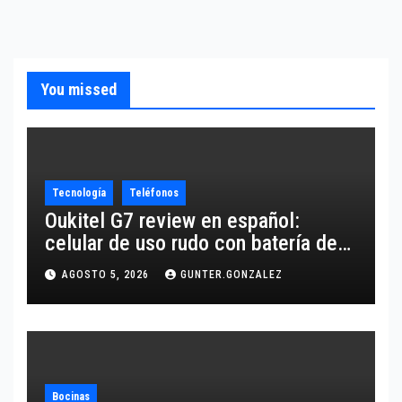
You missed
Tecnología
Teléfonos
Oukitel G7 review en español:
celular de uso rudo con batería de
10,600 mAh
AGOSTO 5, 2026
GUNTER.GONZALEZ
Bocinas