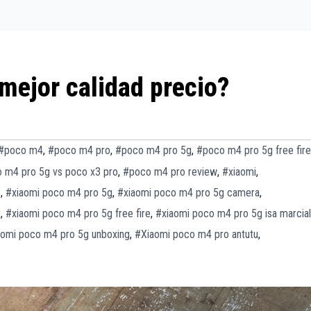
mejor calidad precio?
#poco m4
,
#poco m4 pro
,
#poco m4 pro 5g
,
#poco m4 pro 5g free fire
 m4 pro 5g vs poco x3 pro
,
#poco m4 pro review
,
#xiaomi
,
o
,
#xiaomi poco m4 pro 5g
,
#xiaomi poco m4 pro 5g camera
,
t
,
#xiaomi poco m4 pro 5g free fire
,
#xiaomi poco m4 pro 5g isa marcial
aomi poco m4 pro 5g unboxing
,
#Xiaomi poco m4 pro antutu
,