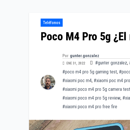
Teléfonos
Poco M4 Pro 5g ¿El 
Por
gunter.gonzalez
#gunter gonzalez
,
ENE 31, 2022
#poco m4 pro 5g gaming test
,
#poco
#xiaomi poc m4
,
#xiaomi poc m4 pr
#xiaomi poco m4 pro 5g camera tes
#xiaomi poco m4 pro 5g review
,
#xi
#xiaomi poco m4 pro free fire