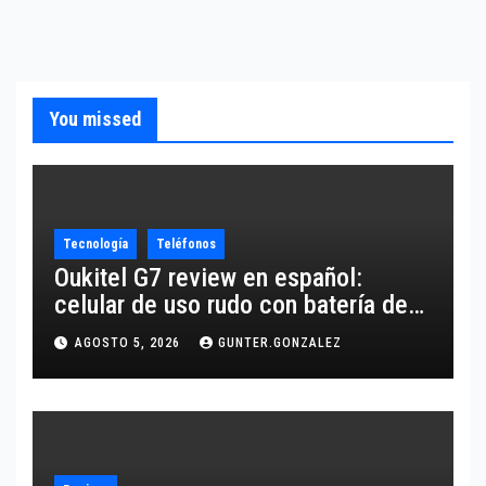
You missed
Tecnología
Teléfonos
Oukitel G7 review en español:
celular de uso rudo con batería de
10,600 mAh
AGOSTO 5, 2026
GUNTER.GONZALEZ