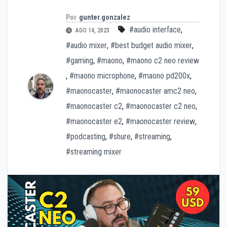
Por
gunter.gonzalez
#audio interface
,
AGO 14, 2023
#audio mixer
,
#best budget audio mixer
,
#gaming
,
#maono
,
#maono c2 neo review
,
#maono microphone
,
#maono pd200x
,
#maonocaster
,
#maonocaster amc2 neo
,
#maonocaster c2
,
#maonocaster c2 neo
,
#maonocaster e2
,
#maonocaster review
,
#podcasting
,
#shure
,
#streaming
,
#streaming mixer