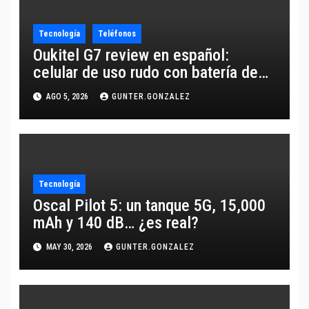
Tecnología
Teléfonos
Oukitel G7 review en español:
celular de uso rudo con batería de
10,600 mAh
AGO 5, 2026
GUNTER.GONZALEZ
Tecnología
Oscal Pilot 5: un tanque 5G, 15,000
mAh y 140 dB… ¿es real?
MAY 30, 2026
GUNTER.GONZALEZ