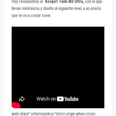
Hoy revisaremos el
Kospet Tank M3 Ultra,
con el que
llevan resistencia y diseño al siguiente nivel, a un precio
que te va a costar creer.
web-share” referrerpolicy=”strict-origin-when-cross-