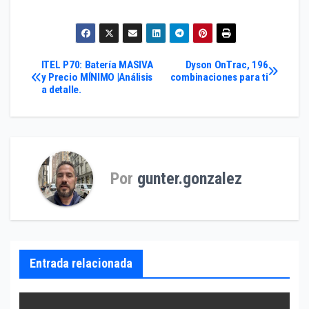
Navegación
ITEL P70: Batería MASIVA
Dyson OnTrac, 196
y Precio MÍNIMO |Análisis
combinaciones para ti
a detalle.
de
entradas
Por
gunter.gonzalez
Entrada relacionada