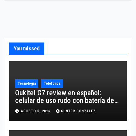
You missed
Tecnología
Teléfonos
Oukitel G7 review en español:
celular de uso rudo con batería de
10,600 mAh
AGOSTO 5, 2026
GUNTER.GONZALEZ