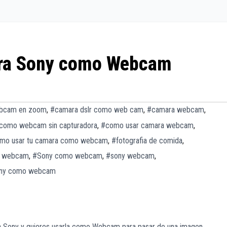
ra Sony como Webcam
bcam en zoom
,
#camara dslr como web cam
,
#camara webcam
,
como webcam sin capturadora
,
#como usar camara webcam
,
mo usar tu camara como webcam
,
#fotografia de comida
,
ii webcam
,
#Sony como webcam
,
#sony webcam
,
ony como webcam
Sony y quieres usarla como Webcam para pasar de una imagen