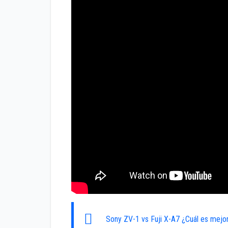
Sony ZV-1 vs Fuji X-A7 ¿Cuál es mejo