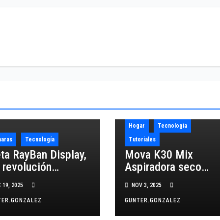
Hogar
Tecnología
aras
Tecnología
Tutoriales
ta RayBan Display,
Mova K30 Mix
 revolución
Aspiradora seco
elantada?
húmedo: review a
 19, 2025
NOV 3, 2025
detalle
TER.GONZALEZ
GUNTER.GONZALEZ