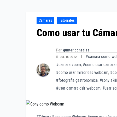
Cámaras
Tutoriales
Como usar tu Cáma
Por
gunter.gonzalez
#camara como we
JUL 15, 2022
#camara zoom
,
#como usar camara 
#como usar mirrorless webcam
,
#co
#fotografia gastronomica
,
#sony a7i
#usar camara dslr webcam
,
#usar s
TCámara Sony como Webcam: tienes una cámara 