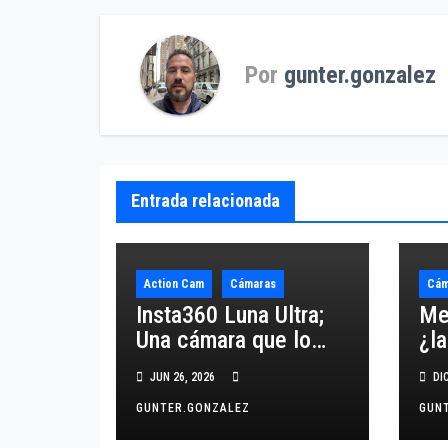
Por
gunter.gonzalez
Entrada relacionada
Action Cam
Cámaras
Cám
Insta360 Luna Ultra;
Me
Una cámara que lo
¿la
cambia todo.
ad
JUN 26, 2026
DIC
GUNTER.GONZALEZ
GUN