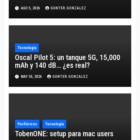
10,600 mAh
AGO 5, 2026
GUNTER.GONZALEZ
Tecnología
Oscal Pilot 5: un tanque 5G, 15,000
mAh y 140 dB… ¿es real?
MAY 30, 2026
GUNTER.GONZALEZ
Periféricos
Tecnología
TobenONE: setup para mac users