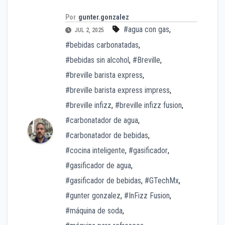
Por
gunter.gonzalez
#agua con gas
,
JUL 2, 2025
#bebidas carbonatadas
,
#bebidas sin alcohol
,
#Breville
,
#breville barista express
,
#breville barista express impress
,
#breville infizz
,
#breville infizz fusion
,
#carbonatador de agua
,
#carbonatador de bebidas
,
#cocina inteligente
,
#gasificador
,
#gasificador de agua
,
#gasificador de bebidas
,
#GTechMx
,
#gunter gonzalez
,
#InFizz Fusion
,
#máquina de soda
,