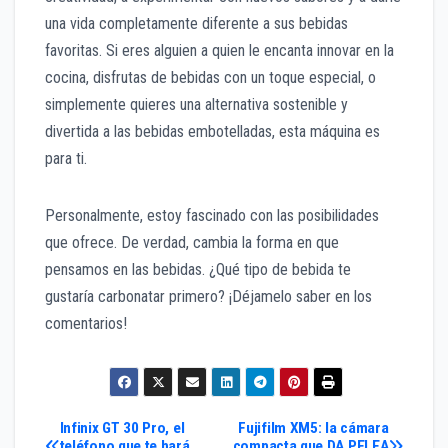
una vida completamente diferente a sus bebidas
favoritas. Si eres alguien a quien le encanta innovar en la
cocina, disfrutas de bebidas con un toque especial, o
simplemente quieres una alternativa sostenible y
divertida a las bebidas embotelladas, esta máquina es
para ti.
Personalmente, estoy fascinado con las posibilidades
que ofrece. De verdad, cambia la forma en que
pensamos en las bebidas. ¿Qué tipo de bebida te
gustaría carbonatar primero? ¡Déjamelo saber en los
comentarios!
Navegación
Infinix GT 30 Pro, el
Fujifilm XM5: la cámara
teléfono que te hará
compacta que DA PELEA