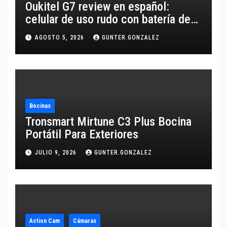
Oukitel G7 review en español:
celular de uso rudo con batería de
10,600 mAh
AGOSTO 5, 2026
GUNTER.GONZALEZ
Bocinas
Tronsmart Mirtune C3 Plus Bocina
Portátil Para Exteriores
JULIO 9, 2026
GUNTER.GONZALEZ
Action Cam
Cámaras