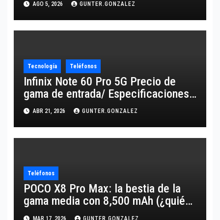
AGO 5, 2026
GUNTER.GONZALEZ
Tecnología
Teléfonos
Infinix Note 60 Pro 5G Precio de
gama de entrada/ Especificaciones
de gama alta
ABR 21, 2026
GUNTER.GONZALEZ
Teléfonos
POCO X8 Pro Max: la bestia de la
gama media con 8,500 mAh (¿quién
lo supera?)
MAR 17, 2026
GUNTER.GONZALEZ