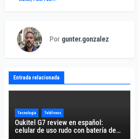
de
entradas
Por
gunter.gonzalez
Entrada relacionada
Tecnología
Teléfonos
Oukitel G7 review en español:
celular de uso rudo con batería de
10,600 mAh