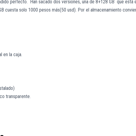
endido perfecto. Han sacado dos versiones, una de 8+128 GB que está 
 GB cuesta solo 1000 pesos más(50 usd). Por el almacenamiento convie
l en la caja.
stalado)
co transparente.