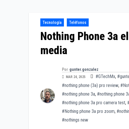
Tecnología
Teléfonos
Nothing Phone 3a e
media
Por
gunter.gonzalez
#GTechMx
,
#gunt
MAR 24, 2025
#nothing phone (3a) pro review
,
#Not
#nothing phone 3a
,
#nothing phone 3
#nothing phone 3a pro camera test
,
#Nothing phone 3a pro zoom
,
#nothi
#nothings new