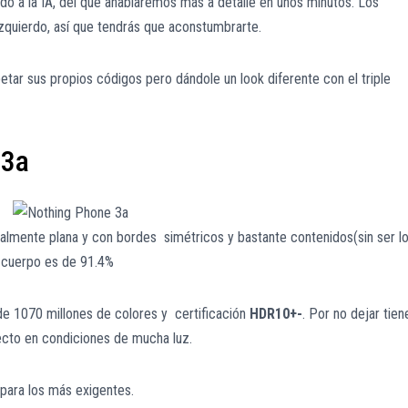
o a la IA, del que ahablaremos más a detalle en unos minutos. Los
izquierdo, así que tendrás que aconstumbrarte.
etar sus propios códigos pero dándole un look diferente con el triple
 3a
almente plana y con bordes simétricos y bastante contenidos(sin ser l
a cuerpo es de 91.4%
e 1070 millones de colores y certificación
HDR10+-
. Por no dejar tien
ecto en condiciones de mucha luz.
para los más exigentes.