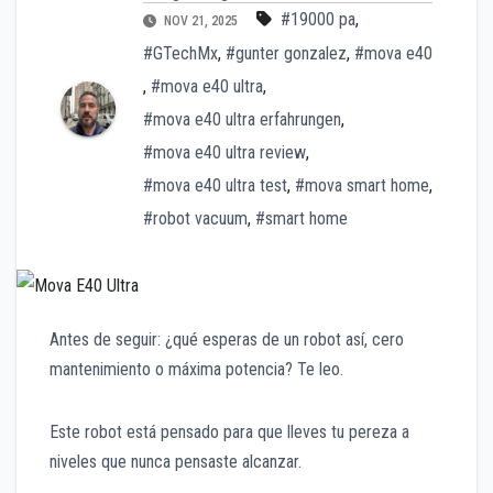
#19000 pa
,
NOV 21, 2025
#GTechMx
,
#gunter gonzalez
,
#mova e40
,
#mova e40 ultra
,
#mova e40 ultra erfahrungen
,
#mova e40 ultra review
,
#mova e40 ultra test
,
#mova smart home
,
#robot vacuum
,
#smart home
Antes de seguir: ¿qué esperas de un robot así, cero
mantenimiento o máxima potencia? Te leo.
Este robot está pensado para que lleves tu pereza a
niveles que nunca pensaste alcanzar.