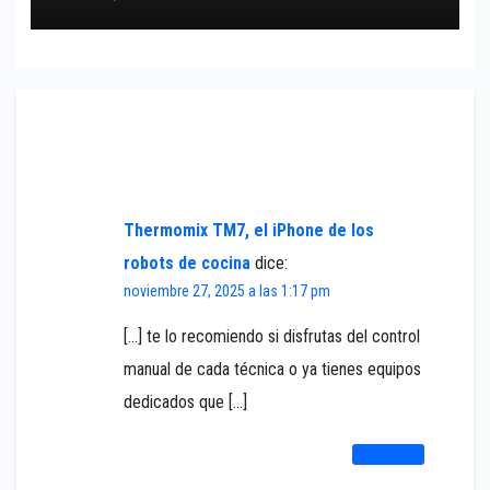
Un comentario en «Mova E40 Ultra, potente
estación de limpieza»
Thermomix TM7, el iPhone de los
robots de cocina
dice:
noviembre 27, 2025 a las 1:17 pm
[…] te lo recomiendo si disfrutas del control
manual de cada técnica o ya tienes equipos
dedicados que […]
RESPONDER