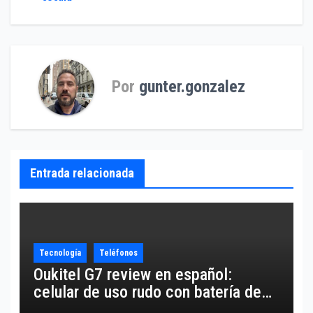
de
entradas
Por
gunter.gonzalez
Entrada relacionada
Tecnología
Teléfonos
Oukitel G7 review en español:
celular de uso rudo con batería de
10,600 mAh