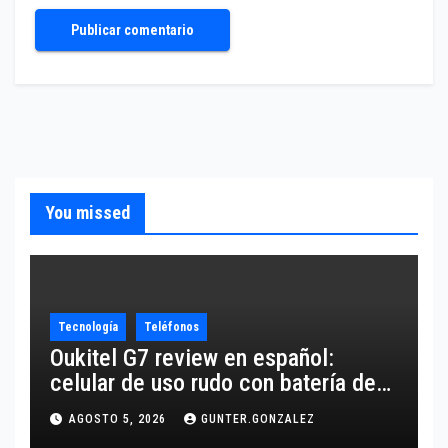
You missed
Tecnología
Teléfonos
Oukitel G7 review en español:
celular de uso rudo con batería de
10,600 mAh
AGOSTO 5, 2026
GUNTER.GONZALEZ