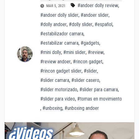
#andoer dolly review
,
MAR 5, 2021
#andoer dolly slider
,
#andoer slider
,
#dolly andoer
,
#dolly slider
,
#español
,
#estabilizador camara
,
#estabilizar camara
,
#gadgets
,
#mini dolly
,
#mini slider
,
#review
,
#review andoer
,
#rincon gadget
,
#rincon gadget slider
,
#slider
,
#slider camara
,
#slider casero
,
#slider motorizado
,
#slider para camara
,
#slider para video
,
#tomas en movimiento
,
#unboxing
,
#unboxing andoer