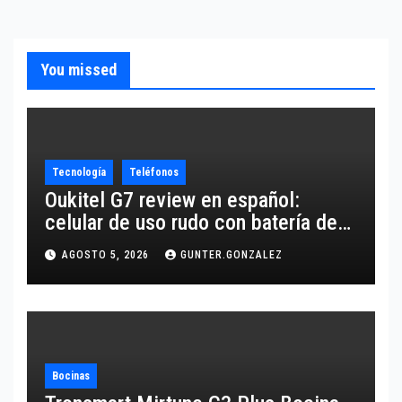
You missed
Tecnología
Teléfonos
Oukitel G7 review en español:
celular de uso rudo con batería de
10,600 mAh
AGOSTO 5, 2026
GUNTER.GONZALEZ
Bocinas