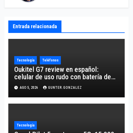
Entrada relacionada
Tecnología
Teléfonos
Oukitel G7 review en español:
celular de uso rudo con batería de
10,600 mAh
AGO 5, 2026
GUNTER.GONZALEZ
Tecnología