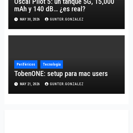
Oscal Pilot 5: un tanque 5G, 15,000
mAh y 140 dB… ¿es real?
MAY 30, 2026
GUNTER.GONZALEZ
Periféricos
Tecnología
TobenONE: setup para mac users
MAY 21, 2026
GUNTER.GONZALEZ
3 comentarios en «¿El mejor Mini slider dolly
motorizado? Neweer»