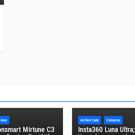
inas
Action Cam
Cámaras
onsmart Mirtune C3
Insta360 Luna Ultra;