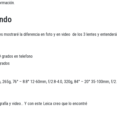
ormación.
endo
es mostraré la diferencia en foto y en video de los 3 lentes y entenderá
 grados en telefono
grados
 265g, 76° – 8.8° 12-60mm, f/2.8-4.0, 320g, 84° – 20° 35-100mm, f/2.
grafía y video… Y con este Leica creo que lo encontré