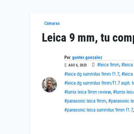
Cámaras
Leica 9 mm, tu com
Por
gunter.gonzalez
#leica 9mm
,
#leica
AGO 6, 2023
#leica dg summilux 9mm f1.7
,
#leica
#leica dg summilux 9mm/f1.7 asp
#lumix leica 9mm review
,
#lumix lei
#panasonic leica 9mm
,
#panasonic l
#panasonic leica summilux 9mm f1.7