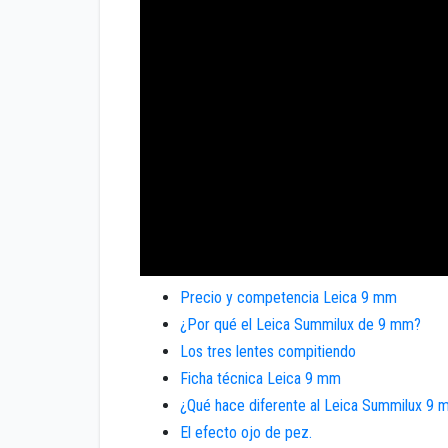
Precio y competencia Leica 9 mm
¿Por qué el Leica Summilux de 9 mm?
Los tres lentes compitiendo
Ficha técnica Leica 9 mm
¿Qué hace diferente al Leica Summilux 9
El efecto ojo de pez.