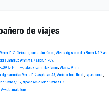
pañero de viajes
 9mm f1.7
,
#leica dg summilux 9mm
,
#leica dg summilux 9mm f/1.7 asp
 dg summilux 9mm/f1.7 asph. h-x09
,
h. h-x09 レビュー
,
#leica summilux 9mm
,
#lumix 9mm
,
ca dg summilux 9mm f1.7 asph
,
#m43
,
#micro four thirds
,
#panasonic
,
eica 9mm f/1.7
,
#panasonic leica 9mm f1.7
,
,
#wide angle lens