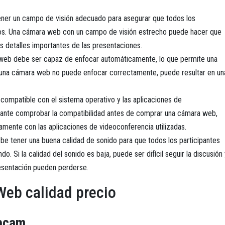
er un campo de visión adecuado para asegurar que todos los
stos. Una cámara web con un campo de visión estrecho puede hacer que
los detalles importantes de las presentaciones.
eb debe ser capaz de enfocar automáticamente, lo que permite una
i una cámara web no puede enfocar correctamente, puede resultar en un
ompatible con el sistema operativo y las aplicaciones de
rtante comprobar la compatibilidad antes de comprar una cámara web,
amente con las aplicaciones de videoconferencia utilizadas.
e tener una buena calidad de sonido para que todos los participantes
o. Si la calidad del sonido es baja, puede ser difícil seguir la discusión 
resentación pueden perderse.
Web calidad precio
ebcam