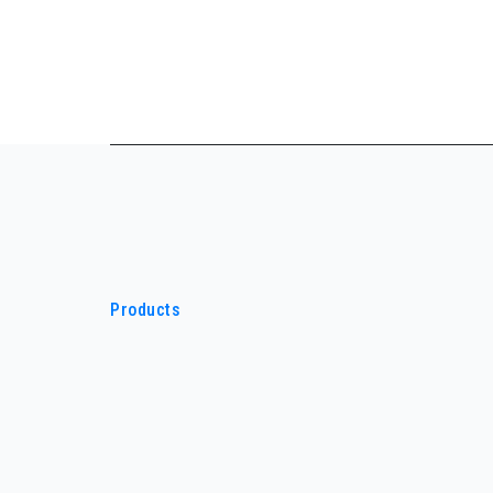
Ir
GTechMx
al
contenido
Actualidad en tecnología
Products