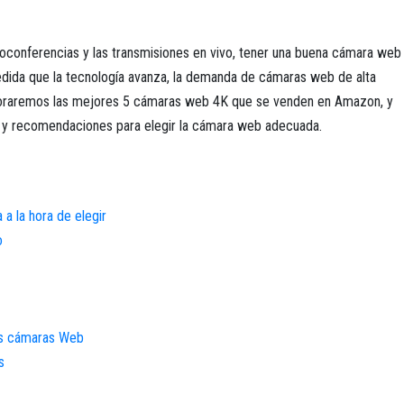
conferencias y las transmisiones en vivo, tener una buena cámara web
edida que la tecnología avanza, la demanda de cámaras web de alta
xploraremos las mejores 5 cámaras web 4K que se venden en Amazon, y
s y recomendaciones para elegir la cámara web adecuada.
a la hora de elegir
o
es cámaras Web
s