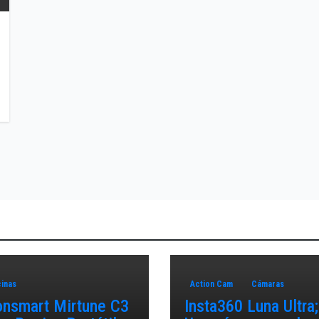
inas
Action Cam
Cámaras
onsmart Mirtune C3
Insta360 Luna Ultra;