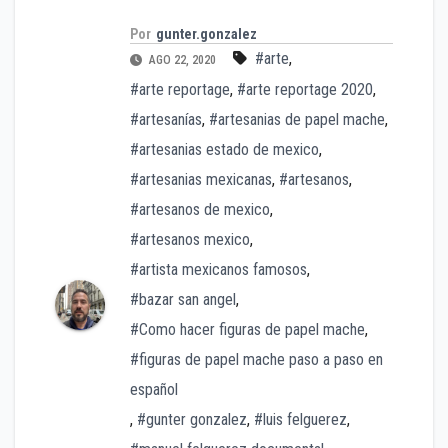
Por
gunter.gonzalez
#arte
,
AGO 22, 2020
#arte reportage
,
#arte reportage 2020
,
#artesanías
,
#artesanias de papel mache
,
#artesanias estado de mexico
,
#artesanias mexicanas
,
#artesanos
,
#artesanos de mexico
,
#artesanos mexico
,
#artista mexicanos famosos
,
#bazar san angel
,
#Como hacer figuras de papel mache
,
#figuras de papel mache paso a paso en
español
,
#gunter gonzalez
,
#luis felguerez
,