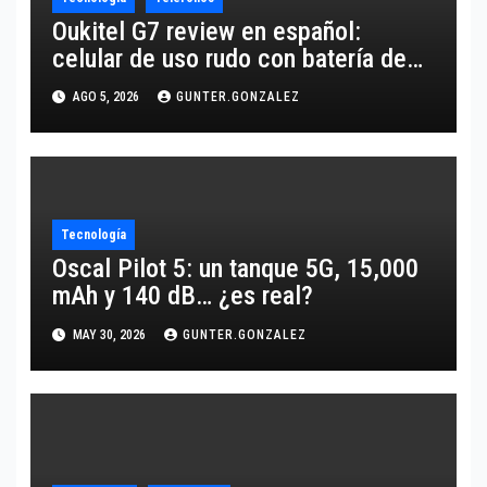
Oukitel G7 review en español:
celular de uso rudo con batería de
10,600 mAh
AGO 5, 2026
GUNTER.GONZALEZ
Tecnología
Oscal Pilot 5: un tanque 5G, 15,000
mAh y 140 dB… ¿es real?
MAY 30, 2026
GUNTER.GONZALEZ