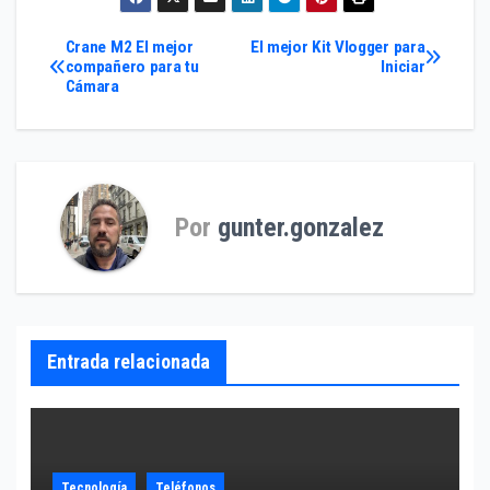
Navegación
Crane M2 El mejor
El mejor Kit Vlogger para
compañero para tu
Iniciar
Cámara
de
entradas
Por
gunter.gonzalez
Entrada relacionada
Tecnología
Teléfonos