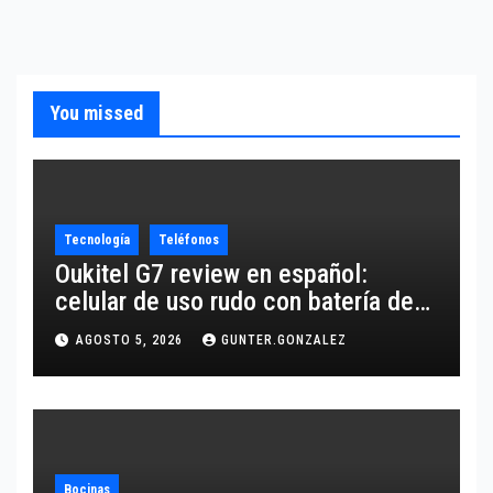
You missed
Tecnología
Teléfonos
Oukitel G7 review en español:
celular de uso rudo con batería de
10,600 mAh
AGOSTO 5, 2026
GUNTER.GONZALEZ
Bocinas