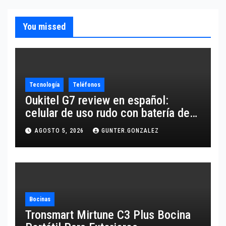
You missed
Tecnología
Teléfonos
Oukitel G7 review en español:
celular de uso rudo con batería de
10,600 mAh
AGOSTO 5, 2026
GUNTER.GONZALEZ
Bocinas
Tronsmart Mirtune C3 Plus Bocina