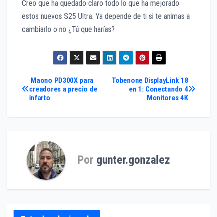
Creo que ha quedado claro todo lo que ha mejorado
estos nuevos S25 Ultra. Ya depende de ti si te animas a
cambiarlo o no ¿Tú que harías?
Navegación
Maono PD300X para
Tobenone DisplayLink 18
creadores a precio de
en 1: Conectando 4
infarto
Monitores 4K
de
entradas
Por
gunter.gonzalez