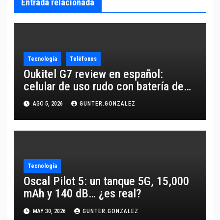
Entrada relacionada
Tecnología
Teléfonos
Oukitel G7 review en español:
celular de uso rudo con batería de
10,600 mAh
AGO 5, 2026
GUNTER.GONZALEZ
Tecnología
Oscal Pilot 5: un tanque 5G, 15,000
mAh y 140 dB… ¿es real?
MAY 30, 2026
GUNTER.GONZALEZ