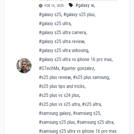
#galaxy ai
,
FEB 16, 2025
#galaxy s25
,
#galaxy s25 plus
,
#galaxy s25 ultra
,
#galaxy s25 ultra camera
,
#galaxy s25 ultra review
,
#galaxy s25 ultra unboxing
,
#galaxy s25 ultra vs iphone 16 pro max
,
#GTechMx
,
#gunter gonzalez
,
#s25 plus review
,
#s25 plus samsung
,
#s25 plus tips and tricks
,
#s25 plus vs s24 plus
,
#s25 plus vs s25 ultra
,
#s25 ultra
,
#samsung galaxy
,
#samsung s25
,
#samsung s25 plus
,
#samsung s25 ultra
,
#samsung s25 ultra vs iphone 16 pro max