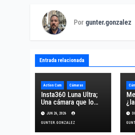
entradas
Por
gunter.gonzalez
Entrada relacionada
Action Cam
Cámaras
Cám
Insta360 Luna Ultra;
Me
Una cámara que lo
¿la
cambia todo.
ad
JUN 26, 2026
DI
GUNTER.GONZALEZ
GUN