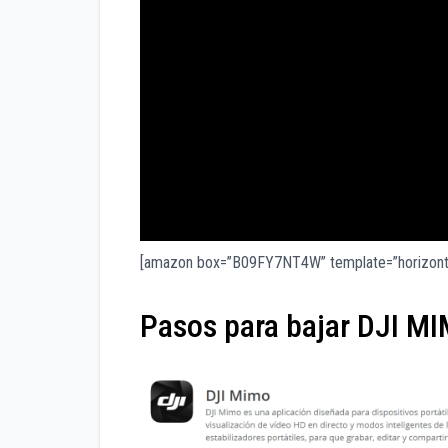
[amazon box=”B09FY7NT4W” template=”horizontal
Pasos para bajar DJI M