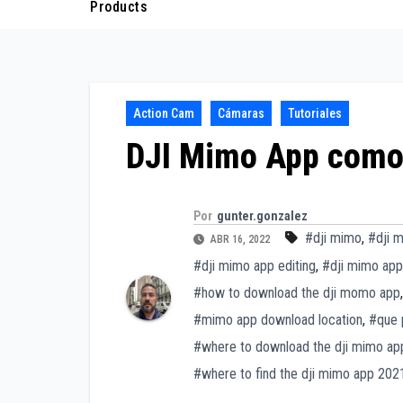
Products
Action Cam
Cámaras
Tutoriales
DJI Mimo App como d
Por
gunter.gonzalez
#dji mimo
,
#dji 
ABR 16, 2022
#dji mimo app editing
,
#dji mimo app
#how to download the dji momo app
#mimo app download location
,
#que 
#where to download the dji mimo ap
#where to find the dji mimo app 202