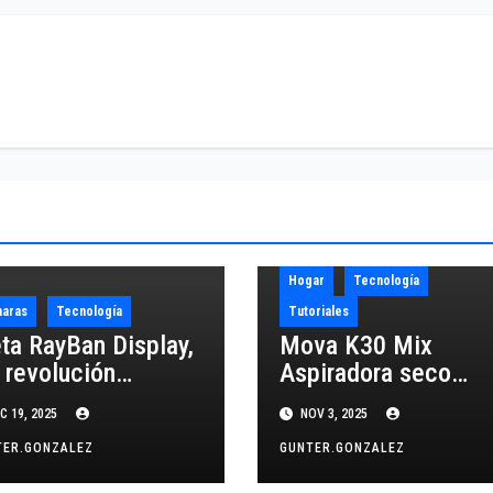
Hogar
Tecnología
aras
Tecnología
Tutoriales
ta RayBan Display,
Mova K30 Mix
 revolución
Aspiradora seco
elantada?
húmedo: review a
C 19, 2025
NOV 3, 2025
detalle
TER.GONZALEZ
GUNTER.GONZALEZ