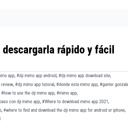
escargarla rápido y fácil
mimo app
,
#dji mimo app android
,
#dji mimo app download site
,
 review
,
#dji mimo app tutorial
,
#donde esta mimo app
,
#gunter gonzal
,
#how to use the dji mimo app
,
#mimo app
,
paso con dji mimo app
,
#Where to download mimo app 2021
,
p
,
#where to find and download the dji mimo app for android or iphone
,
1