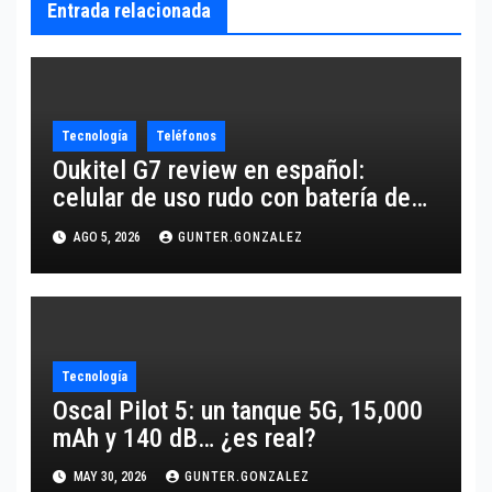
Entrada relacionada
Tecnología
Teléfonos
Oukitel G7 review en español:
celular de uso rudo con batería de
10,600 mAh
AGO 5, 2026
GUNTER.GONZALEZ
Tecnología
Oscal Pilot 5: un tanque 5G, 15,000
mAh y 140 dB… ¿es real?
MAY 30, 2026
GUNTER.GONZALEZ