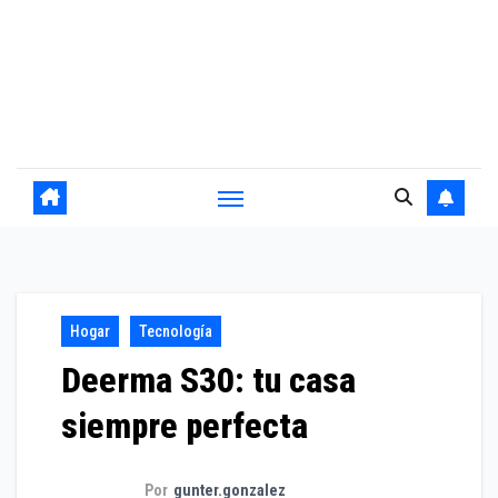
Hogar
Tecnología
Deerma S30: tu casa
siempre perfecta
Por
gunter.gonzalez