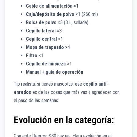
Cable de alimentación
×1
Caja/depósito de polvo
×1 (260 ml)
Bolsa de polvo
×3 (3 L, sellada)
Cepillo lateral
×3
Cepillo central
×1
Mopa de trapeado
×4
Filtro
×1
Cepillo de limpieza
×1
Manual
+
guía de operación
Tip realista: si tienes mascotas, ese
cepillo anti-
enredos
es de las cosas que más vas a agradecer con
el paso de las semanas.
Evolución en la categoría:
Con este Deerma S30 hay una clara evolución en el