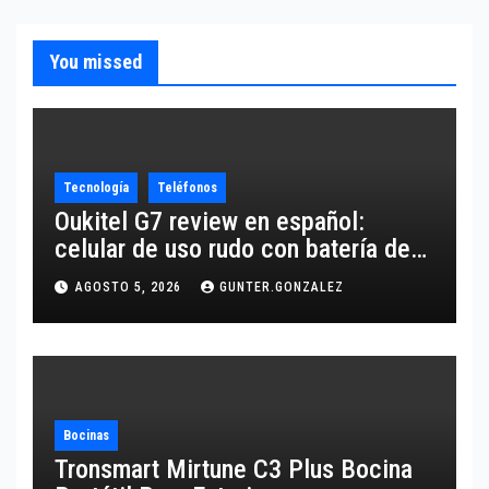
You missed
Tecnología
Teléfonos
Oukitel G7 review en español:
celular de uso rudo con batería de
10,600 mAh
AGOSTO 5, 2026
GUNTER.GONZALEZ
Bocinas
Tronsmart Mirtune C3 Plus Bocina