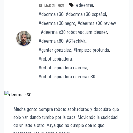
#deerma
,
MAR 25, 2026
#deerma s30
,
#deerma s30 español
,
#deerma s30 negro
,
#deerma s30 review
,
#deerma s30 robot vacuum cleaner
,
#deerma x80
,
#GTechMx
,
#gunter gonzalez
,
#limpieza profunda
,
#robot aspiradora
,
#robot aspiradora deerma
,
#robot aspiradora deerma s30
Mucha gente compra robots aspiradores y descubre que
solo van dando tumbo por la casa. Moviendo la suciedad
de un lado a otro. Vaya que no cumple con lo que