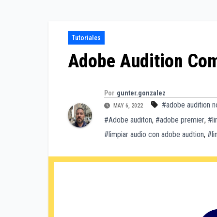
Tutoriales
Adobe Audition Com
Por
gunter.gonzalez
#adobe audition n
MAY 6, 2022
#Adobe auditon
,
#adobe premier
,
#l
#limpiar audio con adobe audtion
,
#li