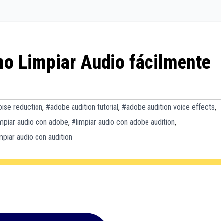
o Limpiar Audio fácilmente
oise reduction
,
#adobe audition tutorial
,
#adobe audition voice effects
,
impiar audio con adobe
,
#limpiar audio con adobe audition
,
mpiar audio con audition