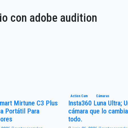
io con adobe audition
o
Action Cam
Cámaras
mart Mirtune C3 Plus
Insta360 Luna Ultra; 
a Portátil Para
cámara que lo cambia
iores
todo.