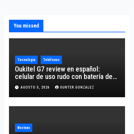
You missed
Tecnología
Teléfonos
Oukitel G7 review en español:
celular de uso rudo con batería de
10,600 mAh
AGOSTO 5, 2026
GUNTER.GONZALEZ
Bocinas