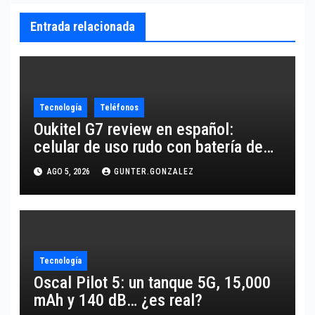
Entrada relacionada
Tecnología
Teléfonos
Oukitel G7 review en español:
celular de uso rudo con batería de
10,600 mAh
AGO 5, 2026
GUNTER.GONZALEZ
Tecnología
Oscal Pilot 5: un tanque 5G, 15,000
mAh y 140 dB… ¿es real?