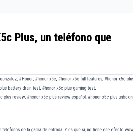
X5c Plus, un teléfono que
 gonzalez
,
#Honor
,
#honor x5c
,
#honor x5c full features
,
#honor x5c plu
lus battery drain test
,
#honor x5c plus gaming test
,
c plus review
,
#honor x5c plus review español
,
#honor x5c plus unboxi
r teléfonos de la gama de entrada. Y es que si, no tiene ese efecto wo