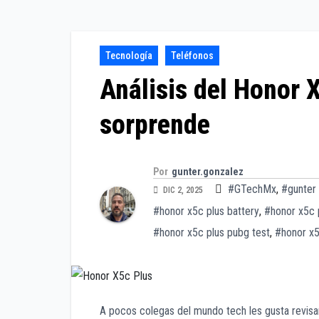
Tecnología
Teléfonos
Análisis del Honor 
sorprende
Por
gunter.gonzalez
#GTechMx
,
#gunter
DIC 2, 2025
#honor x5c plus battery
,
#honor x5c p
#honor x5c plus pubg test
,
#honor x5
A pocos colegas del mundo tech les gusta revisa