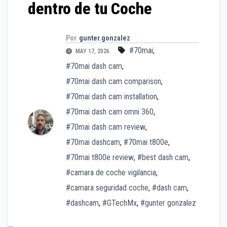
dentro de tu Coche
Por
gunter.gonzalez
#70mai
,
MAY 17, 2026
#70mai dash cam
,
#70mai dash cam comparison
,
#70mai dash cam installation
,
#70mai dash cam omni 360
,
#70mai dash cam review
,
#70mai dashcam
,
#70mai t800e
,
#70mai t800e review
,
#best dash cam
,
#camara de coche vigilancia
,
#camara seguridad coche
,
#dash cam
,
#dashcam
,
#GTechMx
,
#gunter gonzalez