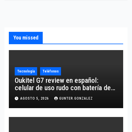
You missed
Tecnología
Teléfonos
Oukitel G7 review en español:
celular de uso rudo con batería de
10,600 mAh
AGOSTO 5, 2026
GUNTER.GONZALEZ