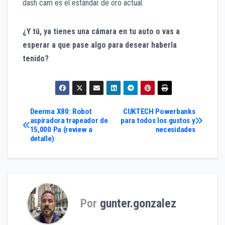
dash cam es el estándar de oro actual.
¿Y tú, ya tienes una cámara en tu auto o vas a
esperar a que pase algo para desear haberla
tenido?
Navegación
Deerma X80: Robot
CUKTECH Powerbanks
aspiradora trapeador de
para todos los gustos y
15,000 Pa (review a
necesidades
de
detalle)
entradas
Por
gunter.gonzalez