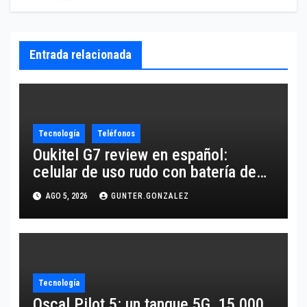
Entrada relacionada
Tecnología
Teléfonos
Oukitel G7 review en español:
celular de uso rudo con batería de
10,600 mAh
AGO 5, 2026
GUNTER.GONZALEZ
Tecnología
Oscal Pilot 5: un tanque 5G, 15,000