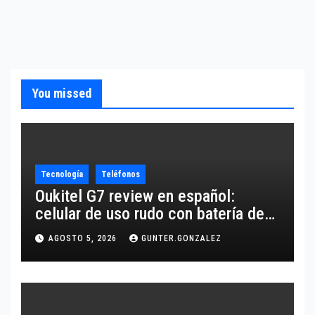
You missed
Tecnología
Teléfonos
Oukitel G7 review en español:
celular de uso rudo con batería de
10,600 mAh
AGOSTO 5, 2026
GUNTER.GONZALEZ