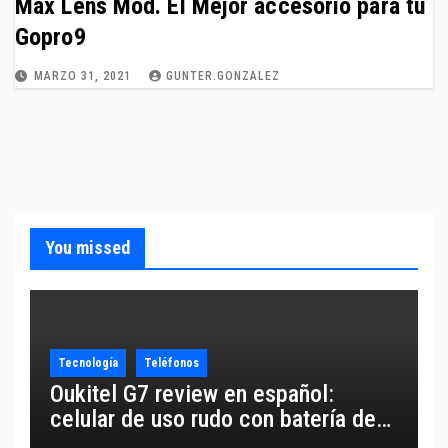
Max Lens Mod. El Mejor accesorio para tu
Gopro9
MARZO 31, 2021
GUNTER.GONZALEZ
You missed
Tecnología
Teléfonos
Oukitel G7 review en español:
celular de uso rudo con batería de
10,600 mAh