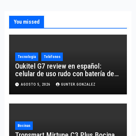
You missed
Tecnología
Teléfonos
Oukitel G7 review en español:
celular de uso rudo con batería de
10,600 mAh
AGOSTO 5, 2026
GUNTER.GONZALEZ
Bocinas
Tronsmart Mirtune C3 Plus Bocina