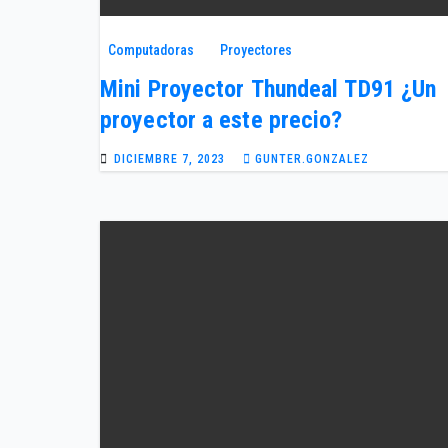
Computadoras
Proyectores
Mini Proyector Thundeal TD91 ¿Un
proyector a este precio?
DICIEMBRE 7, 2023
GUNTER.GONZALEZ