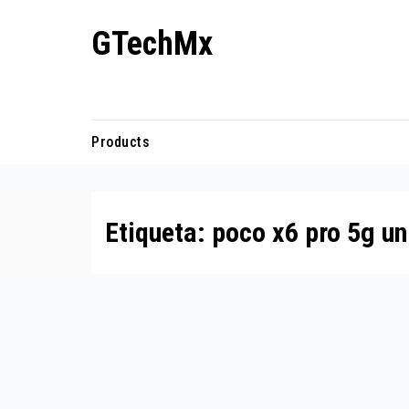
Ir
GTechMx
al
contenido
Actualidad en tecnología
Products
Etiqueta:
poco x6 pro 5g u