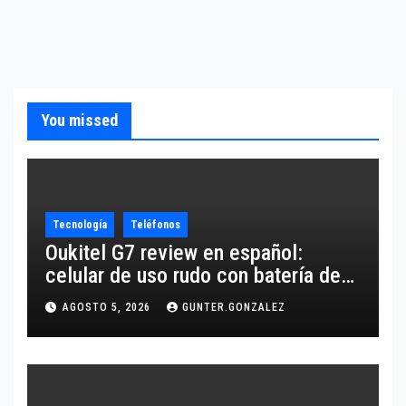
You missed
Tecnología
Teléfonos
Oukitel G7 review en español:
celular de uso rudo con batería de
10,600 mAh
AGOSTO 5, 2026
GUNTER.GONZALEZ