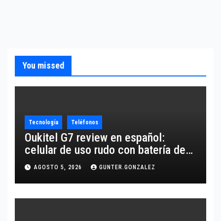
You missed
Tecnología
Teléfonos
Oukitel G7 review en español:
celular de uso rudo con batería de
10,600 mAh
AGOSTO 5, 2026
GUNTER.GONZALEZ