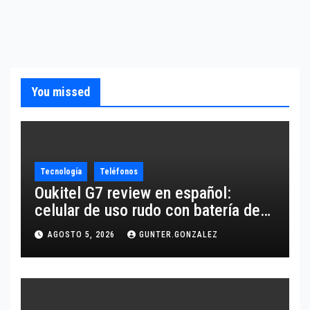
You missed
Tecnología
Teléfonos
Oukitel G7 review en español:
celular de uso rudo con batería de
10,600 mAh
AGOSTO 5, 2026
GUNTER.GONZALEZ