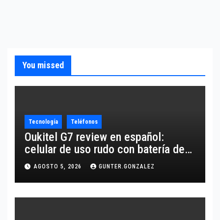
You missed
Tecnología
Teléfonos
Oukitel G7 review en español:
celular de uso rudo con batería de
10,600 mAh
AGOSTO 5, 2026
GUNTER.GONZALEZ